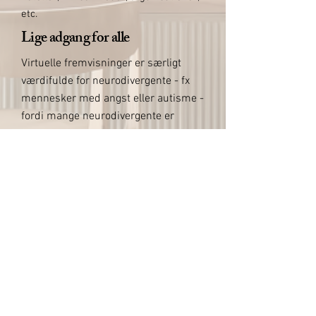
etc.
Lige adgang for alle
Virtuelle fremvisninger er særligt
værdifulde for neurodivergente - fx
mennesker med angst eller autisme -
fordi mange neurodivergente er
utrygge ved steder, de ikke kender.
Det er et stort problem, fordi
utrygheden er en barriere i forhold til
neurodivergentes muligheder for at
møde nye mennesker, deltage i nye
aktiviteter og blive en del af nye
meningsfulde fællesskaber.
Virtuelle fremvisninger nedbryder
den barriere.